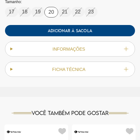
Tamanho:
17
18
19
21
22
23
20
ADICIONAR À SACOLA
INFORMAÇÕES
FICHA TÉCNICA
Você também pode gostar