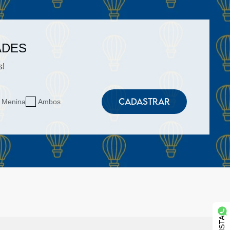
ADES
s!
CADASTRAR
Menina
Ambos