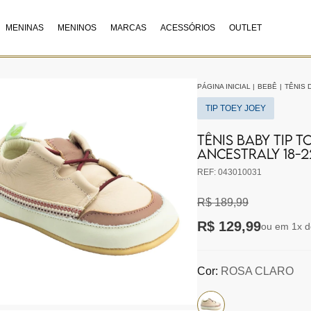
MENINAS
MENINOS
MARCAS
ACESSÓRIOS
OUTLET
PÁGINA INICIAL
|
BEBÊ
|
TÊNIS 
TIP TOEY JOEY
TÊNIS BABY TIP 
ANCESTRALY 18-2
REF: 043010031
R$ 189,99
R$ 129,99
ou em 1x d
Cor:
ROSA CLARO