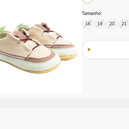
Tamanho:
18
19
20
21