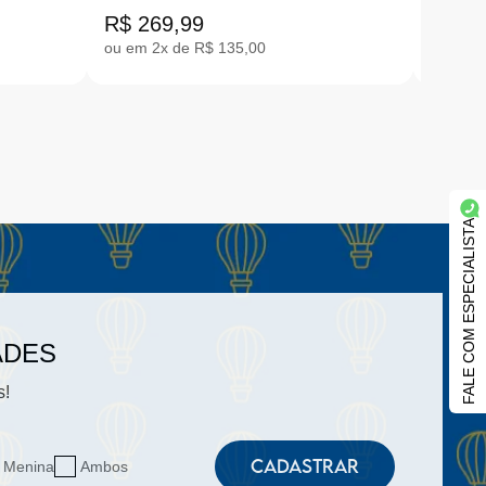
E1
AE.BSY4-2999
|AE.
R$ 269,99
R$ 27
ou em 2x de R$ 135,00
ou em 2
FALE COM ESPECIALISTA
ADES
s!
CADASTRAR
Menina
Ambos