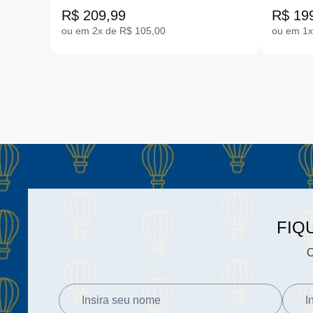
BRANCO 14-15.5 |NC.SGE2-
DOURA
R$ 209,99
R$ 19
2043
ou em 2x de R$ 105,00
ou em 1x
FIQ
C