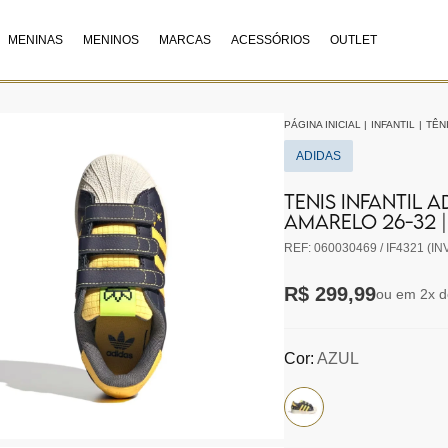
MENINAS
MENINOS
MARCAS
ACESSÓRIOS
OUTLET
PÁGINA INICIAL
|
INFANTIL
|
TÊNI
ADIDAS
TENIS INFANTIL 
AMARELO 26-32 |
REF: 060030469 / IF4321 (IN
R$ 299,99
ou em 2x d
Cor:
AZUL