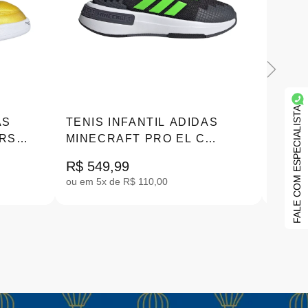
FALE COM ESPECIALISTA
AS
TENIS INFANTIL ADIDAS
TÊNI
ARS
MINECRAFT PRO EL C
SUPE
0
PRETO 26-32 JR1971
BRAN
R$ 549,99
R$ 49
|FU7
ou em 5x de R$ 110,00
ou em 4