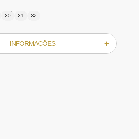
30
31
32
INFORMAÇÕES