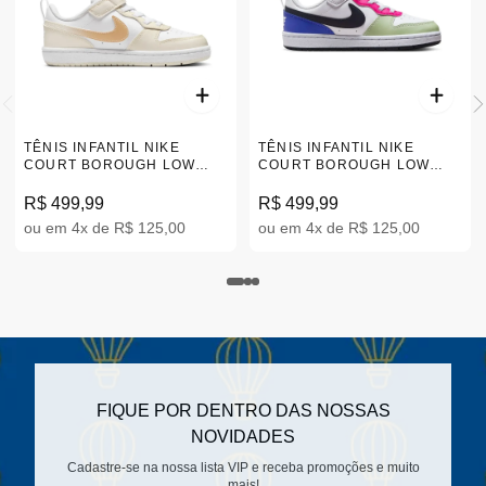
TÊNIS INFANTIL NIKE
TÊNIS INFANTIL NIKE
COURT BOROUGH LOW
COURT BOROUGH LOW
BEGE 27-33 IR5463-100
RECRAFT
'WHITE/HONEYDEW' | 27-33
R$ 499,99
R$ 499,99
ou em 4x de R$ 125,00
ou em 4x de R$ 125,00
FIQUE POR DENTRO DAS NOSSAS
NOVIDADES
Cadastre-se na nossa lista VIP e receba promoções e muito
mais!