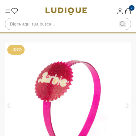
0
- 43%